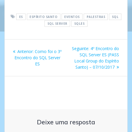
ES
ESPÍRITO SANTO
EVENTOS
PALESTRAS
SQL
SQL SERVER
SQLES
Navegação
Post
Seguinte:
4º Encontro do
Post
Anterior:
Como foi o 3º
de
seguinte:
SQL Server ES (PASS
anterior:
Encontro do SQL Server
Local Group do Espírito
ES
Post
Santo) – 07/10/2017
Deixe uma resposta