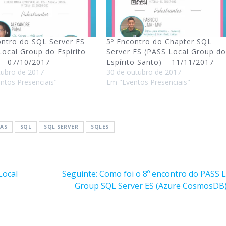
ontro do SQL Server ES
5º Encontro do Chapter SQL
Local Group do Espírito
Server ES (PASS Local Group do
 – 07/10/2017
Espírito Santo) – 11/11/2017
tubro de 2017
30 de outubro de 2017
ntos Presenciais"
Em "Eventos Presenciais"
RAS
SQL
SQL SERVER
SQLES
Post
Local
Seguinte:
Como foi o 8º encontro do PASS L
seguinte:
Group SQL Server ES (Azure CosmosDB)