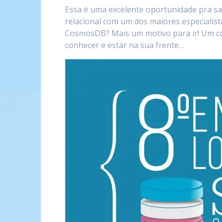
Essa é uma excelente oportunidade pra s
relacional com um dos maiores especialist
CosmosDB? Mais um motivo para ir! Um co
conhecer e estar na sua frente…