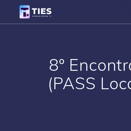
Skip
to
content
8º Encontr
(PASS Loca