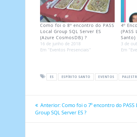
Como foi o 8º encontro do PASS
4º Enc
Local Group SQL Server ES
(PASS 
(Azure CosmosDB) ?
Santo)
16 de junho de 2018
3 de ou
Em "Eventos Presenciais"
Em "Eve
ES
ESPÍRITO SANTO
EVENTOS
PALEST
Navegação
Post
Anterior:
Como foi o 7º encontro do PASS 
anterior:
de
Group SQL Server ES ?
Post