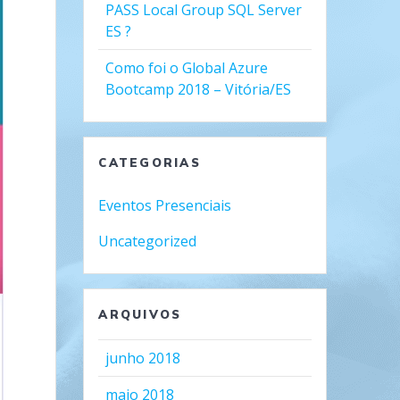
PASS Local Group SQL Server
ES ?
Como foi o Global Azure
Bootcamp 2018 – Vitória/ES
CATEGORIAS
Eventos Presenciais
Uncategorized
ARQUIVOS
junho 2018
maio 2018