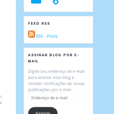
FEED RSS
RSS - Posts
ASSINAR BLOG POR E-
MAIL
Digite seu endereço de e-mail
para assinar este blog e
receber notificações de novas
publicações por e-mail.
Endereço
o
de
de
e-
Assinar
mail